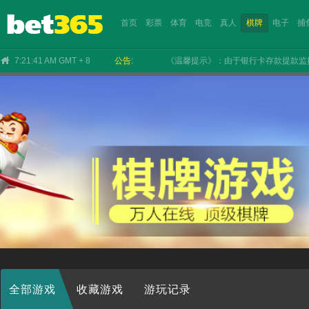
首页
彩票
体育
电竞
真人
棋牌
电子
捕
7:21:42 AM GMT + 8
公告:
《温馨提示》：由于银行卡存款提款监控严格，建
NEXTSPIN
EEAI
沙巴
KS
IM
双赢
IM
WAZDAN
CHOICE
ICG
乐游
IM
雷火
VR
CHOICE
BBIN
365
CR
PP
全部游戏
收藏游戏
游玩记录