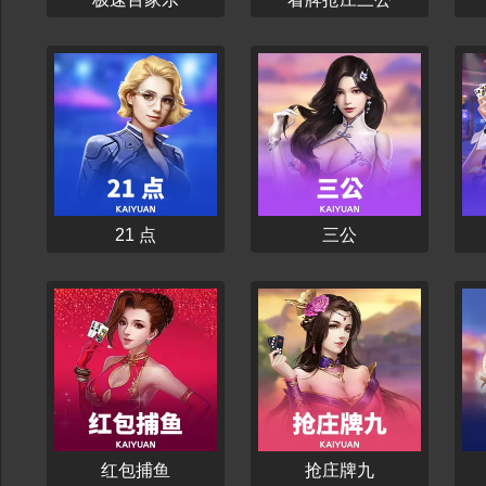
立刻开始
立刻开始
21 点
三公
立刻开始
立刻开始
红包捕鱼
抢庄牌九