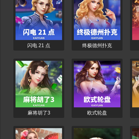
立刻开始
立刻开始
闪电 21 点
终极德州扑克
立刻开始
立刻开始
麻将胡了3
欧式轮盘