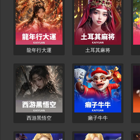
立刻开始
立刻开始
龍年行大運
土耳其麻将
立刻开始
立刻开始
西游黑悟空
癩子牛牛