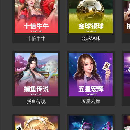
立刻开始
立刻开始
十倍牛牛
金球银球
立刻开始
立刻开始
捕鱼传说
五星宏辉