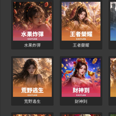
立刻开始
立刻开始
水果炸彈
王者榮耀
立刻开始
立刻开始
荒野逃生
財神到